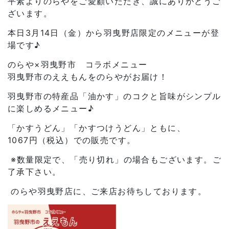
平素よりのらやをご愛顧いただき、誠にありがとうご
ざいます。
本日
3
月
14
日（金）から羽曳野店限定のメニューが登
場です
♪
のらや
×
羽曳野市 コラボメニュー
羽曳野市のええもんをのらやがお届け！
羽曳野市の特産品「油かす」のコクと旨味がシンプル
に楽しめるメニュー
♪
「かすうどん」「かすつけうどん」ともに、
1067
円（税込）での販売です。
※
数量限定で、「売り切れ」の場合もございます。ご
了承下さい。
のらや羽曳野店に、ご来店お待ちしております。