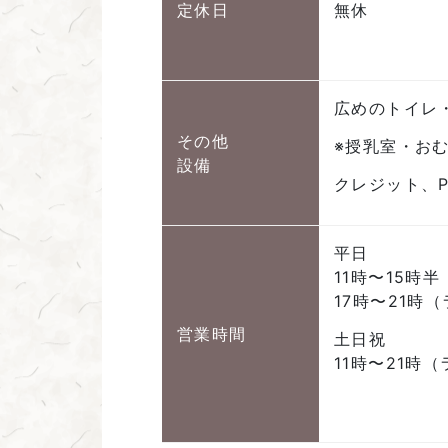
定休日
無休
広めのトイレ
その他
※授乳室・お
設備
クレジット、P
平日
11時〜15時
17時〜21時
営業時間
土日祝
11時〜21時