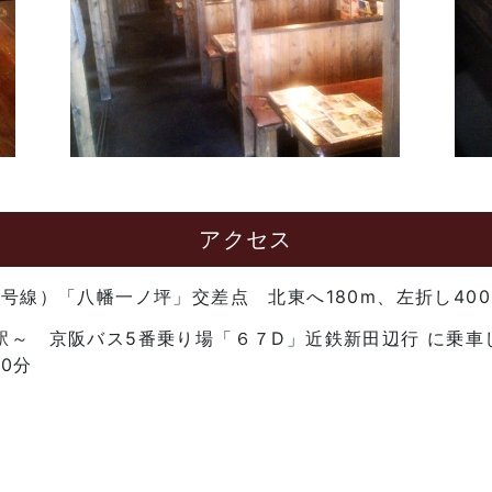
アクセス
号線）「八幡一ノ坪」交差点 北東へ180m、左折し40
～ 京阪バス5番乗り場「６７D」近鉄新田辺行 に乗車
0分