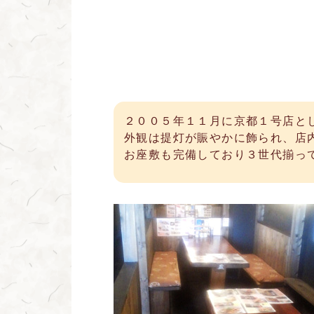
２００５年１１月に京都１号店と
外観は提灯が賑やかに飾られ、店
お座敷も完備しており３世代揃っ