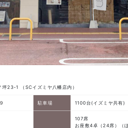
坪23-1 （SCイズミヤ八幡店内）
99
駐車場
1100台(イズミヤ共有)
107席
お座敷4卓（24席）（