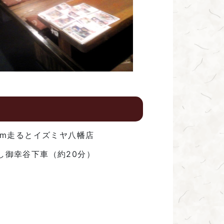
0m走るとイズミヤ八幡店
し御幸谷下車（約20分）