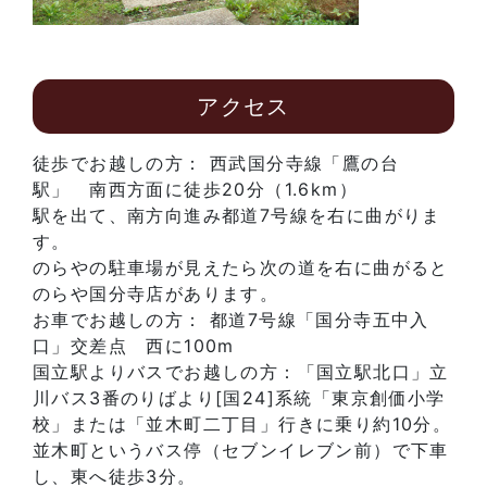
アクセス
徒歩でお越しの方： 西武国分寺線「鷹の台
駅」 南西方面に徒歩20分（1.6km）
駅を出て、南方向進み都道7号線を右に曲がりま
す。
のらやの駐車場が見えたら次の道を右に曲がると
のらや国分寺店があります。
お車でお越しの方： 都道7号線「国分寺五中入
口」交差点 西に100m
国立駅よりバスでお越しの方：「国立駅北口」立
川バス3番のりばより[国24]系統「東京創価小学
校」または「並木町二丁目」行きに乗り約10分。
並木町というバス停（セブンイレブン前）で下車
し、東へ徒歩3分。